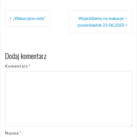
Nawigacja
„Wakacyjne rady”
Wyjeżdżamy na wakacje –
wpisu
poniedziałek 22.06.2020
Dodaj komentarz
Komentarz
*
Nazwa
*