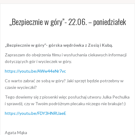
„Bezpiecznie w góry”- 22.06. – poniedziałek
„Bezpiecznie w góry”-
górska wędrówka z Zosią i Kubą.
Zapraszam do obejrzenia filmu i wysłuchania ciekawych informacji
dotyczących gór i wycieczek w góry.
https://youtu.be/AWw44eNr7vc
Co warto zabrać ze sobą w góry? Jaki sprzęt będzie potrzebny w
czasie wycieczki?
Tego dowiemy się z piosenki więc posłuchaj utworu Julka Pechulka
i sprawdź, czy w Twoim podróżnym plecaku niczego nie brakuje!:)
https://youtu.be/FDY3HNRUaeE
Agata Mąka