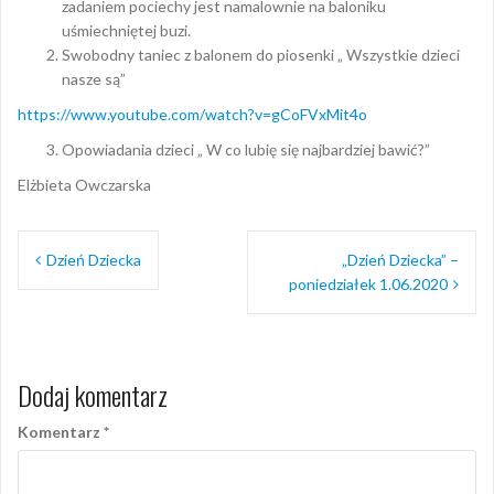
zadaniem pociechy jest namalownie na baloniku
uśmiechniętej buzi.
Swobodny taniec z balonem do piosenki „ Wszystkie dzieci
nasze są”
https://www.youtube.com/watch?v=gCoFVxMit4o
Opowiadania dzieci „ W co lubię się najbardziej bawić?”
Elżbieta Owczarska
Nawigacja
Dzień Dziecka
„Dzień Dziecka” –
wpisu
poniedziałek 1.06.2020
Dodaj komentarz
Komentarz
*