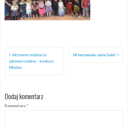
Nawigacja
Aktywna rodzina to
W karnawale same bale!
wpisu
zdrowa rodzina – konkurs
Misiów
Dodaj komentarz
Komentarz
*