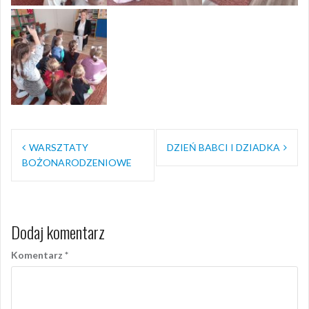
Nawigacja
WARSZTATY
DZIEŃ BABCI I DZIADKA
wpisu
BOŻONARODZENIOWE
Dodaj komentarz
Komentarz
*