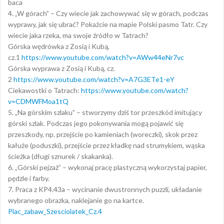
baca
4. „W górach” – Czy wiecie jak zachowywać się w górach, podczas
wyprawy, jak się ubrać? Pokażcie na mapie Polski pasmo Tatr. Czy
wiecie jaka rzeka, ma swoje źródło w Tatrach?
Górska wędrówka z Zosią i Kubą,
cz.1
https://www.youtube.com/watch?v=AWw44eNr7vc
Górska wyprawa z Zosią i Kubą, cz.
2
https://www.youtube.com/watch?v=A7G3ETe1-eY
Ciekawostki o Tatrach:
https://www.youtube.com/watch?
v=CDMWFMoa1tQ
5. „Na górskim szlaku” – stworzymy dziś tor przeszkód imitujący
górski szlak. Podczas jego pokonywania mogą pojawić się
przeszkody, np. przejście po kamieniach (woreczki), skok przez
kałuże (poduszki), przejście przez kładkę nad strumykiem, wąska
ścieżka (długi sznurek / skakanka).
6. „Górski pejzaż” – wykonaj pracę plastyczną wykorzystaj papier,
pędzle i farby.
7. Praca z KP4.43a – wycinanie dwustronnych puzzli, układanie
wybranego obrazka, naklejanie go na kartce.
Plac_zabaw_Szesciolatek_Cz.4