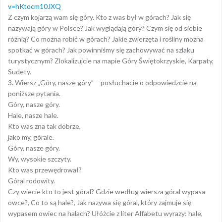
v=hKtocm10JXQ
Z czym kojarzą wam się góry. Kto z was był w górach? Jak się
nazywają góry w Polsce? Jak wyglądają góry? Czym się od siebie
różnią? Co można robić w górach? Jakie zwierzęta i rośliny można
spotkać w górach? Jak powinniśmy się zachowywać na szlaku
turystycznym? Zlokalizujcie na mapie Góry Świętokrzyskie, Karpaty,
Sudety.
3. Wiersz „Góry, nasze góry” – posłuchacie o odpowiedzcie na
poniższe pytania.
Góry, nasze góry.
Hale, nasze hale.
Kto was zna tak dobrze,
jako my, górale.
Góry, nasze góry.
Wy, wysokie szczyty.
Kto was przewędrował?
Góral rodowity.
Czy wiecie kto to jest góral? Gdzie według wiersza góral wypasa
owce?, Co to są hale?, Jak nazywa się góral, który zajmuje się
wypasem owiec na halach? Ułóżcie z liter Alfabetu wyrazy: hale,