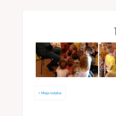
Nawigacja
Moja rodzina
wpisu